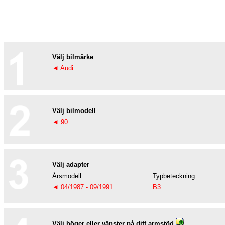
Välj bilmärke
◄ Audi
Välj bilmodell
◄ 90
Välj adapter
Årsmodell
Typbeteckning
◄ 04/1987 - 09/1991
B3
Välj höger eller vänster på ditt armstöd