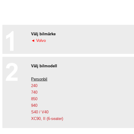
Välj bilmärke
◄ Volvo
Välj bilmodell
Personbil
240
740
850
940
S40 / V40
XC90, II (6-seater)