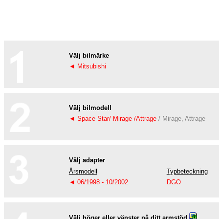
Välj bilmärke
◄ Mitsubishi
Välj bilmodell
◄ Space Star/ Mirage /Attrage
/ Mirage, Attrage
Välj adapter
Årsmodell
Typbeteckning
◄ 06/1998 - 10/2002
DGO
Välj höger eller vänster på ditt armstöd