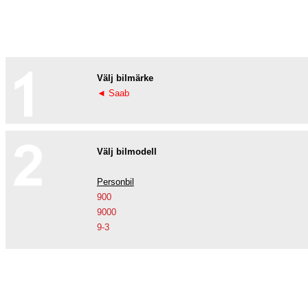
Välj bilmärke
◄ Saab
Välj bilmodell
Personbil
900
9000
9-3