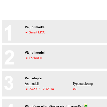
Välj bilmärke
◄ Smart MCC
Välj bilmodell
◄ ForTwo II
Välj adapter
Årsmodell
Typbeteckning
◄ ??/2007 - ??/2014
451
Välj höger eller vänster på ditt armstöd