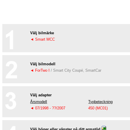
Välj bilmärke
◄ Smart MCC
Välj bilmodell
◄ ForTwo I
/ Smart City Coupé, SmartCar
Välj adapter
Årsmodell
Typbeteckning
◄ 07/1998 - ??/2007
450 (MC01)
Välj höger eller vänster på ditt armstöd