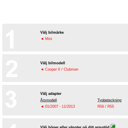
Välj bilmärke
◄ Mini
Välj bilmodell
◄ Cooper II / Clubman
Välj adapter
Årsmodell
Typbeteckning
◄ 01/2007 - 11/2013
R56 / R55
Välj höger eller vänster på ditt armstöd