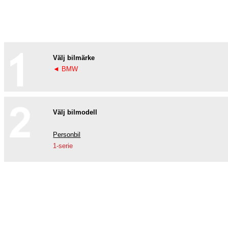
Välj bilmärke
◄ BMW
Välj bilmodell
Personbil
1-serie