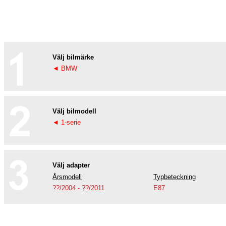
Välj bilmärke
◄ BMW
Välj bilmodell
◄ 1-serie
Välj adapter
Årsmodell
Typbeteckning
??/2004 - ??/2011
E87