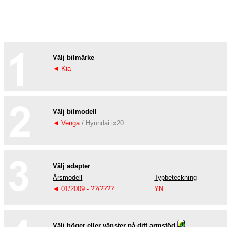
Välj bilmärke
◄ Kia
Välj bilmodell
◄ Venga
/ Hyundai ix20
Välj adapter
Årsmodell
Typbeteckning
◄ 01/2009 - ??/????
YN
Välj höger eller vänster på ditt armstöd