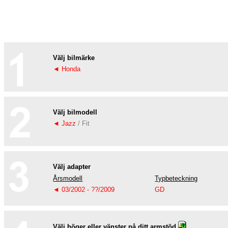
Välj bilmärke
◄ Honda
Välj bilmodell
◄ Jazz
/ Fit
Välj adapter
Årsmodell
Typbeteckning
◄ 03/2002 - ??/2009
GD
Välj höger eller vänster på ditt armstöd