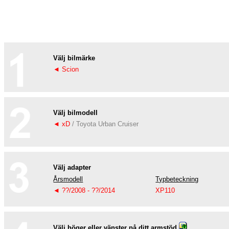
Välj bilmärke
◄ Scion
Välj bilmodell
◄ xD
/ Toyota Urban Cruiser
Välj adapter
Årsmodell
Typbeteckning
◄ ??/2008 - ??/2014
XP110
Välj höger eller vänster på ditt armstöd