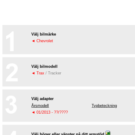
Välj bilmärke
◄ Chevrolet
Välj bilmodell
◄ Trax
/ Tracker
Välj adapter
Årsmodell
Typbeteckning
◄ 01/2013 - ??/????
Välj höger eller vänster på ditt armstöd