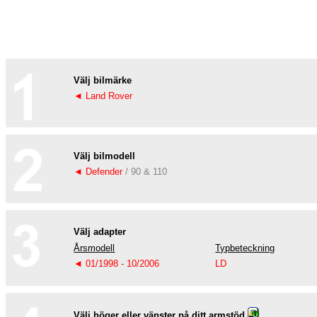
Välj bilmärke
◄ Land Rover
Välj bilmodell
◄ Defender
/ 90 & 110
Välj adapter
Årsmodell
Typbeteckning
◄ 01/1998 - 10/2006
LD
Välj höger eller vänster på ditt armstöd