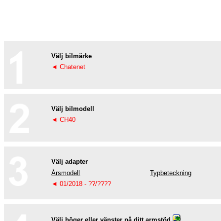
Välj bilmärke
◄ Chatenet
Välj bilmodell
◄ CH40
Välj adapter
Årsmodell
Typbeteckning
◄ 01/2018 - ??/????
Välj höger eller vänster på ditt armstöd